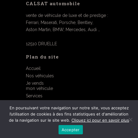
CALSAT automobile
vente de véhicule de luxe et de prestige :
Ferrari, Maserati, Porsche, Bentley,
Aston Martin, BMW, Mercedes, Audi …
12510 DRUELLE
Plan du site
Accueil
Nos véhicules
Je vends
mon véhicule
Services
Contact
En poursuivant votre navigation sur notre site, vous acceptez
l’utilisation de cookies à des fins statistiques et d'amélioration
Mentions légales
de la navigation sur le site web.
Cliquez ici pour en savoir plus
©2026 réalisé par OGI
Accepter