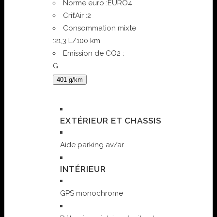
Norme euro :
EURO4
Crit’Air :
2
Consommation mixte
:
21,3 L/100 km
Emission de CO2 :
G
401 g/km
EXTÉRIEUR ET CHASSIS
Aide parking av/ar
INTÉRIEUR
GPS monochrome