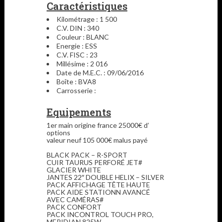
Caractéristiques
Kilométrage : 1 500
C.V. DIN : 340
Couleur : BLANC
Energie : ESS
C.V. FISC : 23
Millésime : 2 016
Date de M.E.C. : 09/06/2016
Boîte : BVA8
Carrosserie :
Equipements
1er main origine france 25000€ d’
options
valeur neuf 105 000€ malus payé
BLACK PACK – R-SPORT
CUIR TAURUS PERFORÉ JET#
GLACIER WHITE
JANTES 22″ DOUBLE HELIX – SILVER
PACK AFFICHAGE TÊTE HAUTE
PACK AIDE STATIONN AVANCÉ
AVEC CAMÉRAS#
PACK CONFORT
PACK INCONTROL TOUCH PRO,
MERIDIAN 825W