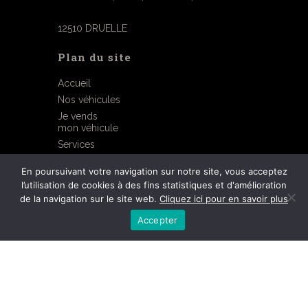
12510 DRUELLE
Plan du site
Accueil
Nos véhicules
Je vends
mon véhicule
Services
Contact
En poursuivant votre navigation sur notre site, vous acceptez
l’utilisation de cookies à des fins statistiques et d'amélioration
Mentions légales
de la navigation sur le site web.
Cliquez ici pour en savoir plus
©2026 réalisé par OGI
Accepter
06 07 75 43 12