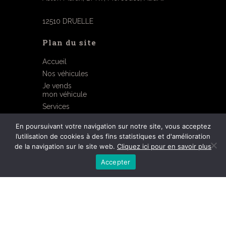
12510 DRUELLE
Plan du site
Accueil
Nos véhicules
Je vends
mon véhicule
Services
Contact
En poursuivant votre navigation sur notre site, vous acceptez
l’utilisation de cookies à des fins statistiques et d'amélioration
Mentions légales
de la navigation sur le site web.
Cliquez ici pour en savoir plus
©2026 réalisé par OGI
Accepter
06 07 75 43 12