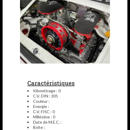
Caractéristiques
Kilométrage : 0
C.V. DIN : 305
Couleur :
Energie :
C.V. FISC : 0
Millésime : 0
Date de M.E.C. :
Boîte :