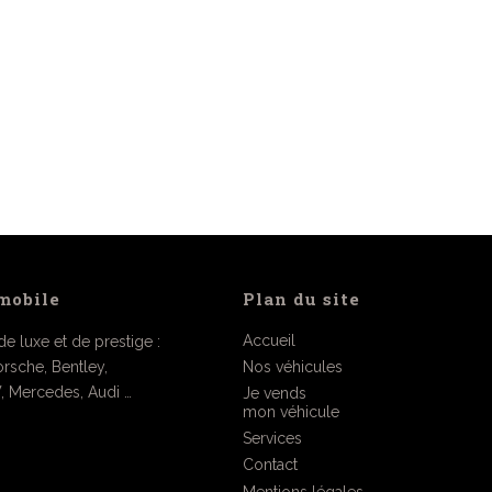
mobile
Plan du site
Accueil
e luxe et de prestige :
Porsche, Bentley,
Nos véhicules
, Mercedes, Audi …
Je vends
mon véhicule
Services
Contact
Mentions légales