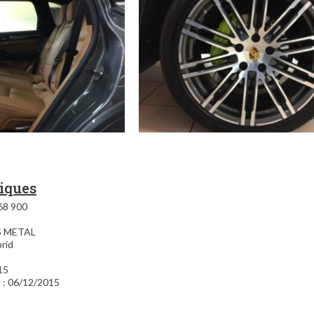
tiques
68 900
IS METAL
brid
15
. : 06/12/2015