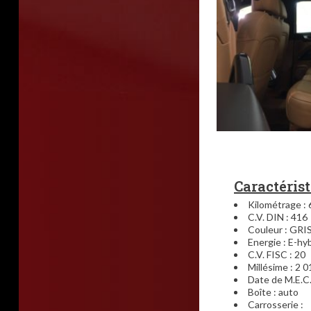
Caractéris
Kilométrage : 
C.V. DIN : 416
Couleur : GR
Energie : E-hy
C.V. FISC : 20
Millésime : 2 0
Date de M.E.C
Boîte : auto
Carrosserie :