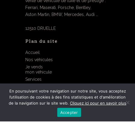
vente de véhicule de luxe et de prestige :
Ferrari, Maserati, Porsche, Bentley,
Aston Martin, BMW, Mercedes, Audi …
12510 DRUELLE
Plan du site
Accueil
Nos véhicules
Je vends
mon véhicule
Services
Contact
En poursuivant votre navigation sur notre site, vous acceptez
l’utilisation de cookies à des fins statistiques et d'amélioration
Mentions légales
de la navigation sur le site web.
Cliquez ici pour en savoir plus
©2026 réalisé par OGI
Accepter
06 07 75 43 12